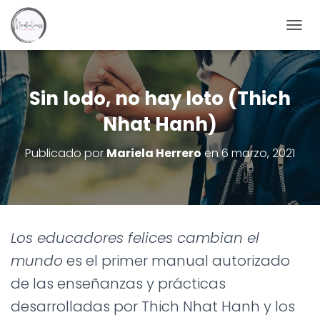
C
A
M
B
I
Sin lodo, no hay loto (Thich
A
Nhat Hanh)
R
M
O
Publicado por
Mariela Herrero
en
6 marzo, 2021
D
O
D
E
N
A
Los educadores felices cambian el
V
E
mundo
es el primer manual autorizado
G
de las enseñanzas y prácticas
A
C
desarrolladas por Thich Nhat Hanh y los
I