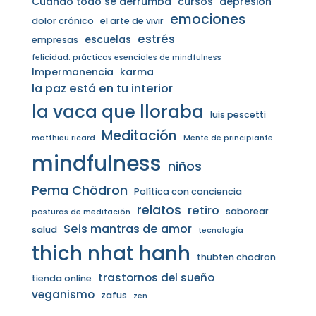
Cuando todo se derrumba
cursos
depresión
emociones
dolor crónico
el arte de vivir
estrés
escuelas
empresas
felicidad: prácticas esenciales de mindfulness
Impermanencia
karma
la paz está en tu interior
la vaca que lloraba
luis pescetti
Meditación
matthieu ricard
Mente de principiante
mindfulness
niños
Pema Chödron
Política con conciencia
relatos
retiro
saborear
posturas de meditación
Seis mantras de amor
salud
tecnología
thich nhat hanh
thubten chodron
trastornos del sueño
tienda online
veganismo
zafus
zen