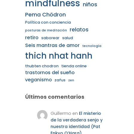
mindfulness
niños
Pema Chödron
Política con conciencia
relatos
posturas de meditación
retiro
saborear
salud
Seis mantras de amor
tecnología
thich nhat hanh
thubten chodron
tienda online
trastornos del sueño
veganismo
zafus
zen
Últimos comentarios
Guillermo
en
El misterio
de la verdadera senjo y
nuestra identidad (Pat
Enkyo O’Hara)