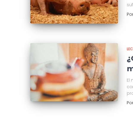
su
Po
LE
¿
m
El
co
pr
Po