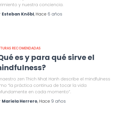
frimiento y nuestra conciencia.
r
Esteban Knöbl
, Hace
6 años
CTURAS RECOMENDADAS
Qué es y para qué sirve el
indfulness?
 maestro zen Thich Nhat Hanh describe el mindfulness
mo “la práctica continua de tocar la vida
ofundamente en cada momento”.
r
Mariela Herrero
, Hace
9 años