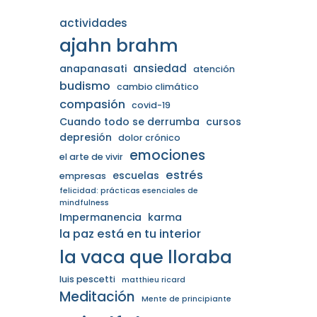
actividades
ajahn brahm
ansiedad
anapanasati
atención
budismo
cambio climático
compasión
covid-19
Cuando todo se derrumba
cursos
depresión
dolor crónico
emociones
el arte de vivir
estrés
escuelas
empresas
felicidad: prácticas esenciales de
mindfulness
Impermanencia
karma
la paz está en tu interior
la vaca que lloraba
luis pescetti
matthieu ricard
Meditación
Mente de principiante