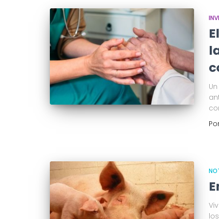
INV
E
l
c
Un
an
co
Po
NO
E
Vi
lo