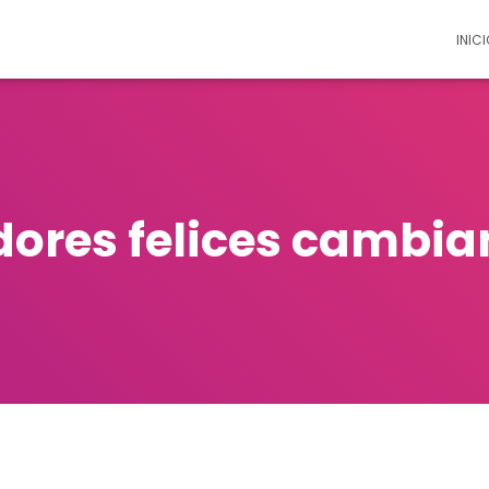
INICI
dores felices cambia