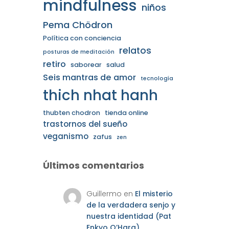
mindfulness
niños
Pema Chödron
Política con conciencia
relatos
posturas de meditación
retiro
saborear
salud
Seis mantras de amor
tecnología
thich nhat hanh
thubten chodron
tienda online
trastornos del sueño
veganismo
zafus
zen
Últimos comentarios
Guillermo
en
El misterio
de la verdadera senjo y
nuestra identidad (Pat
Enkyo O’Hara)