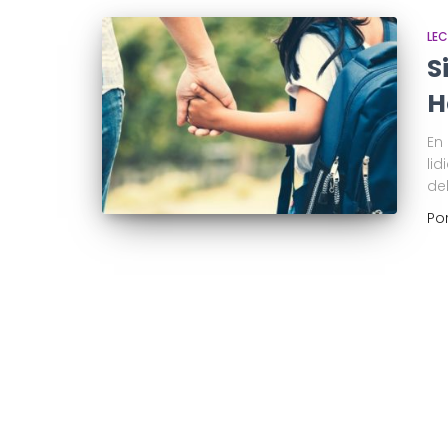
LE
S
H
En
li
del
Po