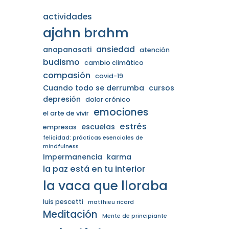
actividades
ajahn brahm
ansiedad
anapanasati
atención
budismo
cambio climático
compasión
covid-19
Cuando todo se derrumba
cursos
depresión
dolor crónico
emociones
el arte de vivir
estrés
escuelas
empresas
felicidad: prácticas esenciales de
mindfulness
Impermanencia
karma
la paz está en tu interior
la vaca que lloraba
luis pescetti
matthieu ricard
Meditación
Mente de principiante