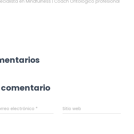
pecialista en Mindfulness | Coach Ontológico profesional
mentarios
 comentario
rreo electrónico
*
Sitio web