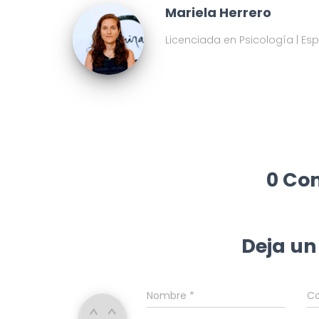
Mariela Herrero
Licenciada en Psicología | Es
0 Co
Deja un
Nombre
*
Co