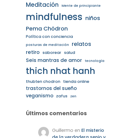
Meditación
Mente de principiante
mindfulness
niños
Pema Chödron
Política con conciencia
relatos
posturas de meditación
retiro
saborear
salud
Seis mantras de amor
tecnología
thich nhat hanh
thubten chodron
tienda online
trastornos del sueño
veganismo
zafus
zen
Últimos comentarios
Guillermo
en
El misterio
de la verdadera senjo y