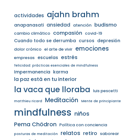
ajahn brahm
actividades
budismo
ansiedad
anapanasati
atención
compasión
cambio climático
covid-19
Cuando todo se derrumba
cursos
depresión
emociones
dolor crónico
el arte de vivir
estrés
escuelas
empresas
felicidad: prácticas esenciales de mindfulness
Impermanencia
karma
la paz está en tu interior
la vaca que lloraba
luis pescetti
Meditación
matthieu ricard
Mente de principiante
mindfulness
niños
Pema Chödron
Política con conciencia
relatos
retiro
saborear
posturas de meditación