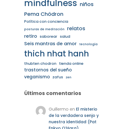
mindfulness
niños
Pema Chödron
Política con conciencia
relatos
posturas de meditación
retiro
saborear
salud
Seis mantras de amor
tecnología
thich nhat hanh
thubten chodron
tienda online
trastornos del sueño
veganismo
zafus
zen
Últimos comentarios
Guillermo
en
El misterio
de la verdadera senjo y
nuestra identidad (Pat
Enkyo O’Hara)