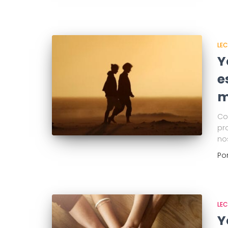
LE
Y
e
m
Co
pr
no
Po
LE
Y