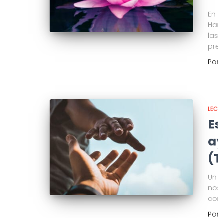
En
Ha
la
pr
Po
LE
E
a
(
Un
no
co
Po