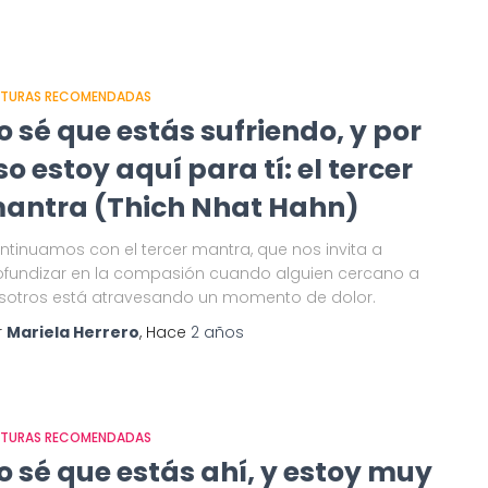
CTURAS RECOMENDADAS
o sé que estás sufriendo, y por
so estoy aquí para tí: el tercer
antra (Thich Nhat Hahn)
ntinuamos con el tercer mantra, que nos invita a
ofundizar en la compasión cuando alguien cercano a
sotros está atravesando un momento de dolor.
r
Mariela Herrero
, Hace
2 años
CTURAS RECOMENDADAS
o sé que estás ahí, y estoy muy