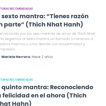
CTURAS RECOMENDADAS
l sexto mantra: “Tienes razón
n parte” (Thich Nhat Hanh)
 el recorrido por los seis mantras de amor de Thich Nhat
nh, llegamos al sexto mantra, un llamado a mirarnos a
sotros mismos y a los demás con ecuanimidad y
mpasión.
r
Mariela Herrero
, Hace
2 años
CTURAS RECOMENDADAS
l quinto mantra: Reconociendo
a felicidad en el ahora (Thich
hat Hahn)