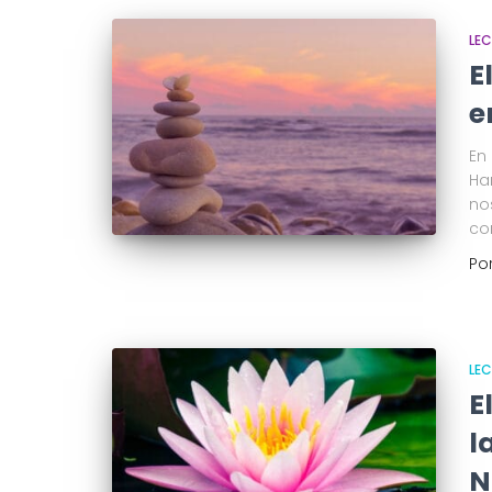
LE
E
e
En
Ha
no
co
Po
LE
E
l
N