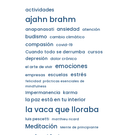
actividades
ajahn brahm
ansiedad
anapanasati
atención
budismo
cambio climático
compasión
covid-19
Cuando todo se derrumba
cursos
depresión
dolor crónico
emociones
el arte de vivir
estrés
escuelas
empresas
felicidad: prácticas esenciales de
mindfulness
Impermanencia
karma
la paz está en tu interior
la vaca que lloraba
luis pescetti
matthieu ricard
Meditación
Mente de principiante