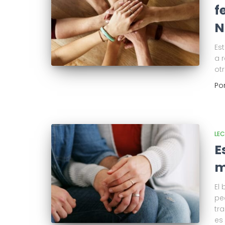
f
N
Es
a 
otr
Po
LE
E
m
El
pe
tr
es 