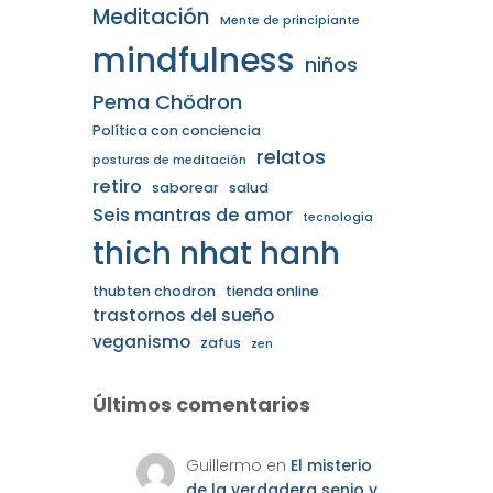
Meditación
Mente de principiante
mindfulness
niños
Pema Chödron
Política con conciencia
relatos
posturas de meditación
retiro
saborear
salud
Seis mantras de amor
tecnología
thich nhat hanh
thubten chodron
tienda online
trastornos del sueño
veganismo
zafus
zen
Últimos comentarios
Guillermo
en
El misterio
de la verdadera senjo y