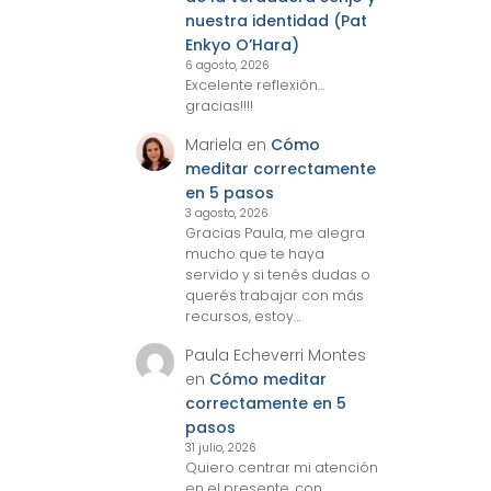
nuestra identidad (Pat
Enkyo O’Hara)
6 agosto, 2026
Excelente reflexión...
gracias!!!!
Mariela
en
Cómo
meditar correctamente
en 5 pasos
3 agosto, 2026
Gracias Paula, me alegra
mucho que te haya
servido y si tenés dudas o
querés trabajar con más
recursos, estoy…
Paula Echeverri Montes
en
Cómo meditar
correctamente en 5
pasos
31 julio, 2026
Quiero centrar mi atención
en el presente, con