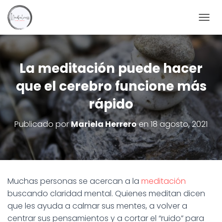
C
A
M
B
I
La meditación puede hacer
A
que el cerebro funcione más
R
M
rápido
O
D
O
Publicado por
Mariela Herrero
en
18 agosto, 2021
D
E
N
A
V
E
Muchas personas se acercan a la
meditación
G
buscando claridad mental. Quienes meditan dicen
A
C
que les ayuda a calmar sus mentes, a volver a
I
centrar sus pensamientos y a cortar el “ruido” para