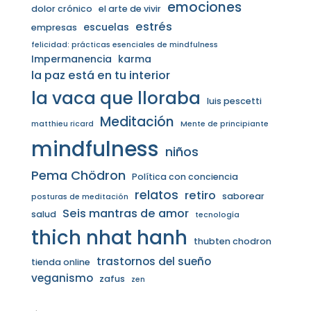
emociones
dolor crónico
el arte de vivir
estrés
escuelas
empresas
felicidad: prácticas esenciales de mindfulness
Impermanencia
karma
la paz está en tu interior
la vaca que lloraba
luis pescetti
Meditación
matthieu ricard
Mente de principiante
mindfulness
niños
Pema Chödron
Política con conciencia
relatos
retiro
saborear
posturas de meditación
Seis mantras de amor
salud
tecnología
thich nhat hanh
thubten chodron
trastornos del sueño
tienda online
veganismo
zafus
zen