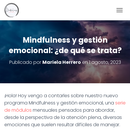
C
A
M
B
I
Mindfulness y gestión
A
emocional: ¿de qué se trata?
R
M
O
Publicado por
Mariela Herrero
en
1 agosto, 2023
D
O
D
E
N
A
¡Hola! Hoy vengo a contarles sobre nuestro nuevo
V
programa Mindfulness y gestión emocional, una
serie
E
G
de módulos
mensuales pensados para abordar,
A
desde la perspectiva de la atención plena, diversas
C
emociones que suelen resultar difíciles de manejar.
I