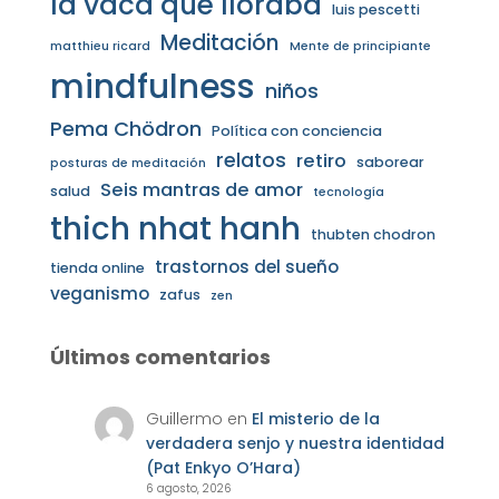
la vaca que lloraba
luis pescetti
Meditación
matthieu ricard
Mente de principiante
mindfulness
niños
Pema Chödron
Política con conciencia
relatos
retiro
saborear
posturas de meditación
Seis mantras de amor
salud
tecnología
thich nhat hanh
thubten chodron
trastornos del sueño
tienda online
veganismo
zafus
zen
Últimos comentarios
Guillermo
en
El misterio de la
verdadera senjo y nuestra identidad
(Pat Enkyo O’Hara)
6 agosto, 2026