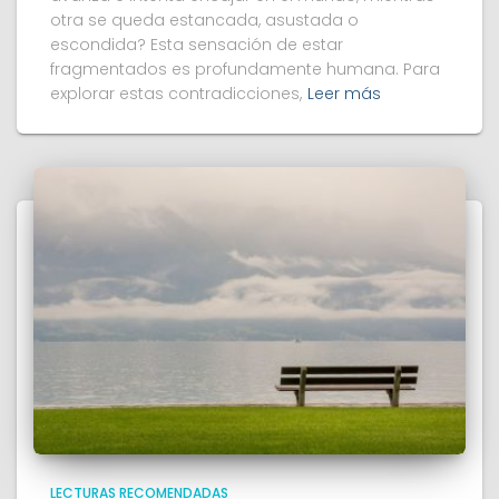
otra se queda estancada, asustada o
escondida? Esta sensación de estar
fragmentados es profundamente humana. Para
explorar estas contradicciones,
Leer más
LECTURAS RECOMENDADAS