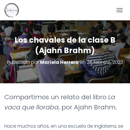
C
A
M
B
I
Los chavales de la clase B
A
(Ajahn Brahm)
R
M
O
Publicado por
Mariela Herrero
en
25 febrero, 2023
D
O
D
E
N
A
Compartimos un relato del libro
La
V
E
vaca que lloraba
, por Ajahn Brahm.
G
A
C
I
Hace muchos años, en una escuela de Inglaterra, se