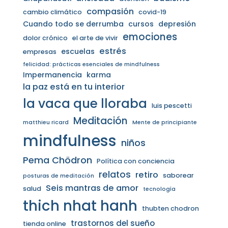
compasión
cambio climático
covid-19
Cuando todo se derrumba
cursos
depresión
emociones
dolor crónico
el arte de vivir
estrés
escuelas
empresas
felicidad: prácticas esenciales de mindfulness
Impermanencia
karma
la paz está en tu interior
la vaca que lloraba
luis pescetti
Meditación
matthieu ricard
Mente de principiante
mindfulness
niños
Pema Chödron
Política con conciencia
relatos
retiro
saborear
posturas de meditación
Seis mantras de amor
salud
tecnología
thich nhat hanh
thubten chodron
trastornos del sueño
tienda online