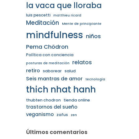
la vaca que lloraba
luis pescetti
matthieu ricard
Meditación
Mente de principiante
mindfulness
niños
Pema Chödron
Política con conciencia
relatos
posturas de meditación
retiro
saborear
salud
Seis mantras de amor
tecnología
thich nhat hanh
thubten chodron
tienda online
trastornos del sueño
veganismo
zafus
zen
Últimos comentarios