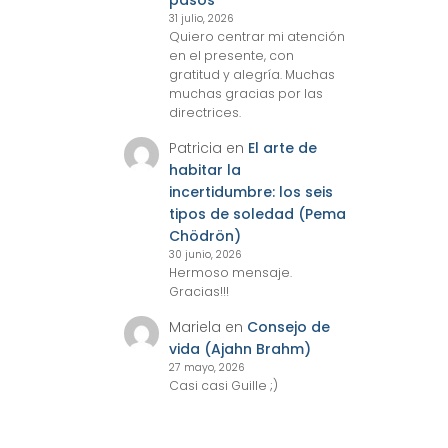
pasos
31 julio, 2026
Quiero centrar mi atención
en el presente, con
gratitud y alegría. Muchas
muchas gracias por las
directrices.
Patricia
en
El arte de
habitar la
incertidumbre: los seis
tipos de soledad (Pema
Chödrön)
30 junio, 2026
Hermoso mensaje.
Gracias!!!
Mariela
en
Consejo de
vida (Ajahn Brahm)
27 mayo, 2026
Casi casi Guille ;)