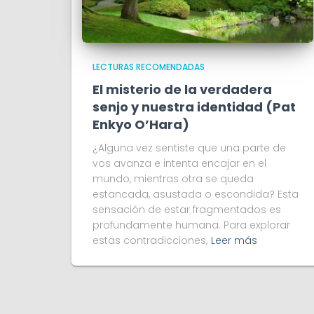
LECTURAS RECOMENDADAS
El misterio de la verdadera
senjo y nuestra identidad (Pat
Enkyo O’Hara)
¿Alguna vez sentiste que una parte de
vos avanza e intenta encajar en el
mundo, mientras otra se queda
estancada, asustada o escondida? Esta
sensación de estar fragmentados es
profundamente humana. Para explorar
estas contradicciones,
Leer más