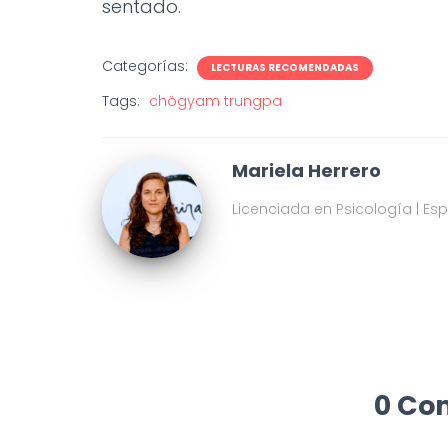
sentado.
Categorías:
LECTURAS RECOMENDADAS
Tags:
chögyam trungpa
Mariela Herrero
Licenciada en Psicología | Es
0 Co