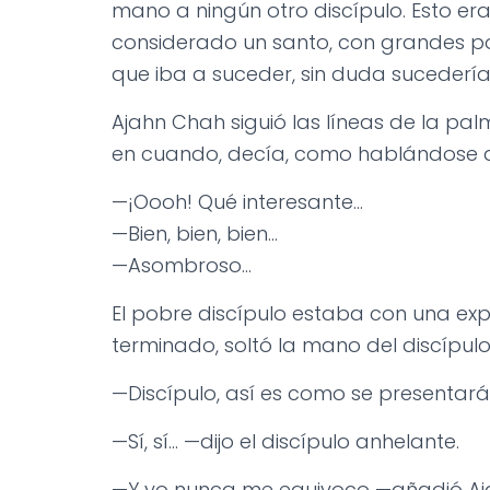
mano a ningún otro discípulo. Esto e
considerado un santo, con grandes po
que iba a suceder, sin duda sucedería
Ajahn Chah siguió las líneas de la pal
en cuando, decía, como hablándose a
—¡Oooh! Qué interesante…
—Bien, bien, bien…
—Asombroso…
El pobre discípulo estaba con una ex
terminado, soltó la mano del discípulo y
—Discípulo, así es como se presentará 
—Sí, sí… —dijo el discípulo anhelante.
—Y yo nunca me equivoco —añadió Aj