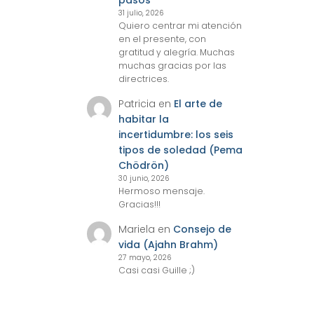
pasos
31 julio, 2026
Quiero centrar mi atención
en el presente, con
gratitud y alegría. Muchas
muchas gracias por las
directrices.
Patricia
en
El arte de
habitar la
incertidumbre: los seis
tipos de soledad (Pema
Chödrön)
30 junio, 2026
Hermoso mensaje.
Gracias!!!
Mariela
en
Consejo de
vida (Ajahn Brahm)
27 mayo, 2026
Casi casi Guille ;)