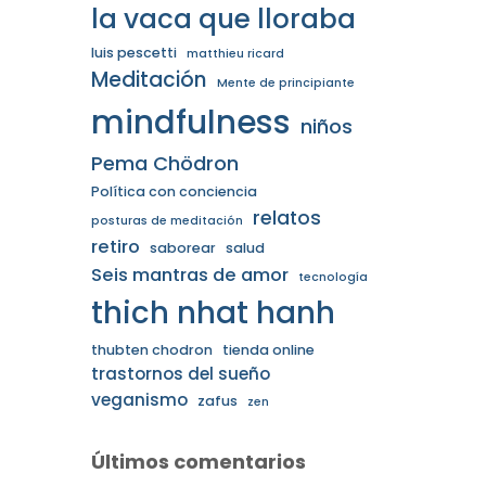
la vaca que lloraba
luis pescetti
matthieu ricard
Meditación
Mente de principiante
mindfulness
niños
Pema Chödron
Política con conciencia
relatos
posturas de meditación
retiro
saborear
salud
Seis mantras de amor
tecnología
thich nhat hanh
thubten chodron
tienda online
trastornos del sueño
veganismo
zafus
zen
Últimos comentarios