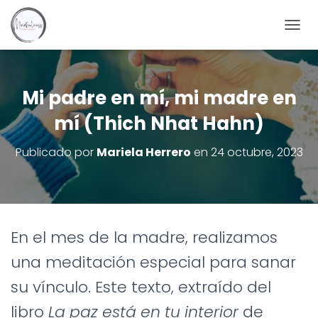
C
A
M
B
I
Mi padre en mí, mi madre en
A
mí (Thich Nhat Hahn)
R
M
O
Publicado por
Mariela Herrero
en
24 octubre, 2023
D
O
D
E
N
A
En el mes de la madre, realizamos
V
E
una meditación especial para sanar
G
A
su vínculo. Este texto, extraído del
C
I
libro
La paz está en tu interior
de