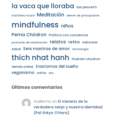
la vaca que lloraba
luis pescetti
Meditación
matthieu ricard
Mente de principiante
mindfulness
niños
Pema Chödron
Política con conciencia
relatos
retiro
saborear
posturas de meditación
Seis mantras de amor
salud
tecnología
thich nhat hanh
thubten chodron
trastornos del sueño
tienda online
veganismo
zafus
zen
Últimos comentarios
Guillermo
en
El misterio de la
verdadera senjo y nuestra identidad
(Pat Enkyo O’Hara)