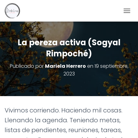
C
A
M
B
I
La pereza activa (Sogyal
A
Rimpoché)
R
M
O
Publicado por
Mariela Herrero
en
19 septiembre,
D
2023
O
D
E
N
A
V
Vivimos corriendo. Haciendo mil cosas.
E
G
Llenando la agenda. Teniendo metas,
A
C
listas de pendientes, reuniones, tareas,
I