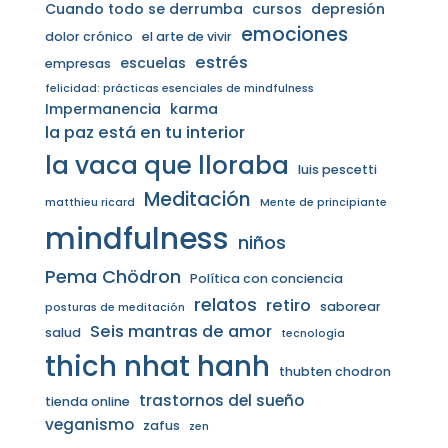
Cuando todo se derrumba
cursos
depresión
emociones
dolor crónico
el arte de vivir
estrés
escuelas
empresas
felicidad: prácticas esenciales de mindfulness
Impermanencia
karma
la paz está en tu interior
la vaca que lloraba
luis pescetti
Meditación
matthieu ricard
Mente de principiante
mindfulness
niños
Pema Chödron
Política con conciencia
relatos
retiro
saborear
posturas de meditación
Seis mantras de amor
salud
tecnología
thich nhat hanh
thubten chodron
trastornos del sueño
tienda online
veganismo
zafus
zen