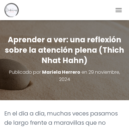
C
A
M
B
I
Aprender a ver: una reflexión
A
sobre la atención plena (Thich
R
M
Nhat Hahn)
O
D
O
Publicado por
Mariela Herrero
en
29 noviembre,
D
2024
E
N
A
V
E
G
En el día a día, muchas veces pasamos
A
C
de largo frente a maravillas que no
I