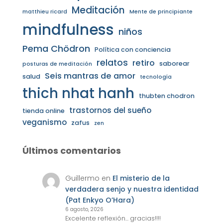
Meditación
matthieu ricard
Mente de principiante
mindfulness
niños
Pema Chödron
Política con conciencia
relatos
retiro
saborear
posturas de meditación
Seis mantras de amor
salud
tecnología
thich nhat hanh
thubten chodron
trastornos del sueño
tienda online
veganismo
zafus
zen
Últimos comentarios
Guillermo
en
El misterio de la
verdadera senjo y nuestra identidad
(Pat Enkyo O’Hara)
6 agosto, 2026
Excelente reflexión... gracias!!!!