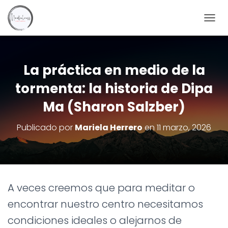
C
A
M
B
I
La práctica en medio de la
A
tormenta: la historia de Dipa
R
M
Ma (Sharon Salzber)
O
D
O
Publicado por
Mariela Herrero
en
11 marzo, 2026
D
E
N
A
V
E
A veces creemos que para meditar o
G
A
encontrar nuestro centro necesitamos
C
condiciones ideales o alejarnos de
I