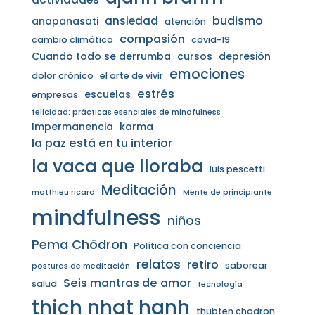
budismo
ansiedad
anapanasati
atención
compasión
cambio climático
covid-19
Cuando todo se derrumba
cursos
depresión
emociones
dolor crónico
el arte de vivir
estrés
escuelas
empresas
felicidad: prácticas esenciales de mindfulness
Impermanencia
karma
la paz está en tu interior
la vaca que lloraba
luis pescetti
Meditación
matthieu ricard
Mente de principiante
mindfulness
niños
Pema Chödron
Política con conciencia
relatos
retiro
saborear
posturas de meditación
Seis mantras de amor
salud
tecnología
thich nhat hanh
thubten chodron