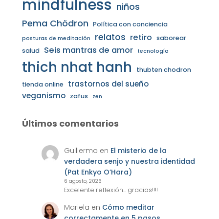
mindfulness
niños
Pema Chödron
Política con conciencia
relatos
retiro
saborear
posturas de meditación
Seis mantras de amor
salud
tecnología
thich nhat hanh
thubten chodron
trastornos del sueño
tienda online
veganismo
zafus
zen
Últimos comentarios
Guillermo
en
El misterio de la
verdadera senjo y nuestra identidad
(Pat Enkyo O’Hara)
6 agosto, 2026
Excelente reflexión... gracias!!!!
Mariela
en
Cómo meditar
correctamente en 5 pasos