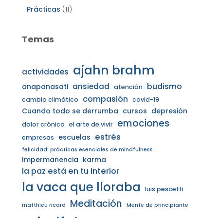
Prácticas
(11)
Temas
ajahn brahm
actividades
budismo
ansiedad
anapanasati
atención
compasión
cambio climático
covid-19
Cuando todo se derrumba
cursos
depresión
emociones
dolor crónico
el arte de vivir
estrés
escuelas
empresas
felicidad: prácticas esenciales de mindfulness
Impermanencia
karma
la paz está en tu interior
la vaca que lloraba
luis pescetti
Meditación
matthieu ricard
Mente de principiante