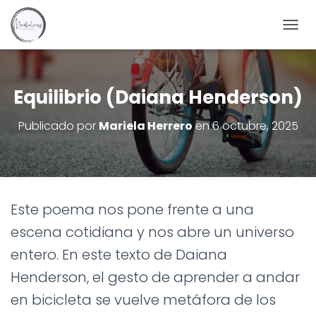
C
A
M
B
I
Equilibrio (Daiana Henderson)
A
R
Publicado por
Mariela Herrero
en
6 octubre, 2025
M
O
D
O
D
E
Este poema nos pone frente a una
N
A
escena cotidiana y nos abre un universo
V
E
entero. En este texto de Daiana
G
Henderson, el gesto de aprender a andar
A
C
en bicicleta se vuelve metáfora de los
I