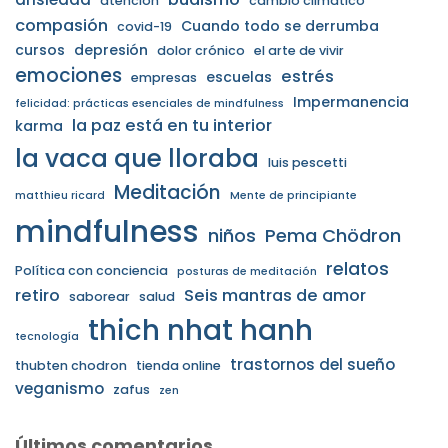
atención
cambio climático
compasión
Cuando todo se derrumba
covid-19
cursos
depresión
dolor crónico
el arte de vivir
emociones
estrés
escuelas
empresas
Impermanencia
felicidad: prácticas esenciales de mindfulness
la paz está en tu interior
karma
la vaca que lloraba
luis pescetti
Meditación
matthieu ricard
Mente de principiante
mindfulness
niños
Pema Chödron
relatos
Política con conciencia
posturas de meditación
retiro
Seis mantras de amor
saborear
salud
thich nhat hanh
tecnología
trastornos del sueño
thubten chodron
tienda online
veganismo
zafus
zen
Últimos comentarios