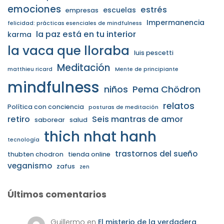
emociones
estrés
escuelas
empresas
Impermanencia
felicidad: prácticas esenciales de mindfulness
la paz está en tu interior
karma
la vaca que lloraba
luis pescetti
Meditación
matthieu ricard
Mente de principiante
mindfulness
niños
Pema Chödron
relatos
Política con conciencia
posturas de meditación
retiro
Seis mantras de amor
saborear
salud
thich nhat hanh
tecnología
trastornos del sueño
thubten chodron
tienda online
veganismo
zafus
zen
Últimos comentarios
Guillermo
en
El misterio de la verdadera