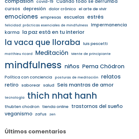
compasión
Cuando todo se derrumba
covid-19
cursos
depresión
dolor crónico
el arte de vivir
emociones
estrés
escuelas
empresas
Impermanencia
felicidad: prácticas esenciales de mindfulness
la paz está en tu interior
karma
la vaca que lloraba
luis pescetti
Meditación
matthieu ricard
Mente de principiante
mindfulness
niños
Pema Chödron
relatos
Política con conciencia
posturas de meditación
retiro
Seis mantras de amor
saborear
salud
thich nhat hanh
tecnología
trastornos del sueño
thubten chodron
tienda online
veganismo
zafus
zen
Últimos comentarios