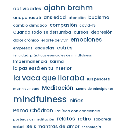
ajahn brahm
actividades
budismo
ansiedad
anapanasati
atención
compasión
cambio climático
covid-19
Cuando todo se derrumba
cursos
depresión
emociones
dolor crónico
el arte de vivir
estrés
escuelas
empresas
felicidad: prácticas esenciales de mindfulness
Impermanencia
karma
la paz está en tu interior
la vaca que lloraba
luis pescetti
Meditación
matthieu ricard
Mente de principiante
mindfulness
niños
Pema Chödron
Política con conciencia
relatos
retiro
saborear
posturas de meditación
Seis mantras de amor
salud
tecnología