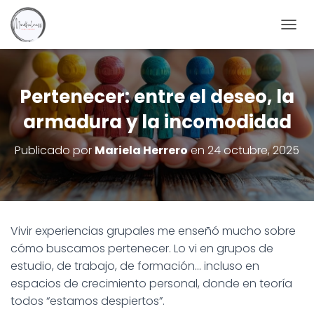
C
A
M
B
I
Pertenecer: entre el deseo, la
A
armadura y la incomodidad
R
M
O
Publicado por
Mariela Herrero
en
24 octubre, 2025
D
O
D
E
N
A
Vivir experiencias grupales me enseñó mucho sobre
V
cómo buscamos pertenecer. Lo vi en grupos de
E
G
estudio, de trabajo, de formación… incluso en
A
espacios de crecimiento personal, donde en teoría
C
todos “estamos despiertos”.
I